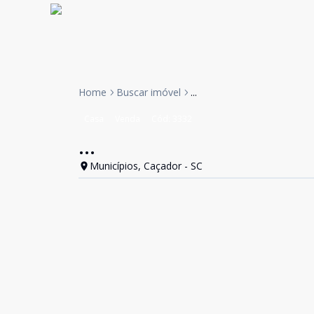
Home
Buscar imóvel
...
Casa
Venda
Cód:
3332
...
Municípios, Caçador - SC