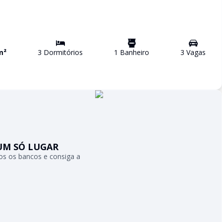
m²
3
Dormitório
s
1
Banheiro
3
Vaga
s
UM SÓ LUGAR
s os bancos e consiga a