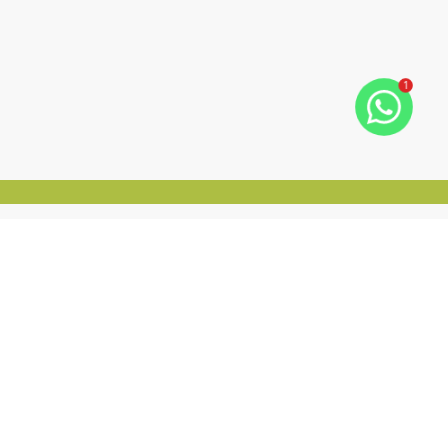
1
Bello Inteligência Imobiliária
CRECI:
1416-J