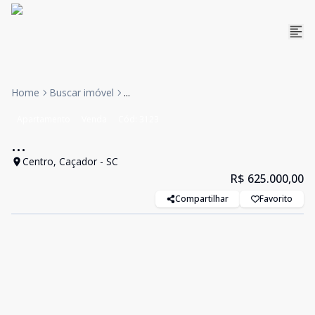
Home
Buscar imóvel
...
Apartamento
Venda
Cód:
3123
...
Centro, Caçador - SC
R$ 625.000,00
Compartilhar
Favorito