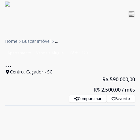
Home
Buscar imóvel
...
Apartamento
Venda e Aluguel
Cód:
1220
...
Centro, Caçador - SC
R$ 590.000,00
R$ 2.500,00
/ mês
Compartilhar
Favorito