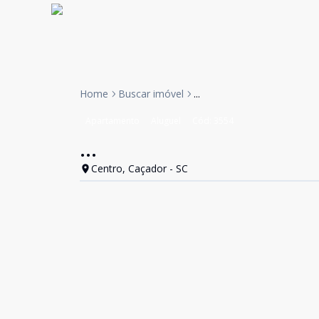
Home
Buscar imóvel
...
Apartamento
Aluguel
Cód:
3554
...
Centro, Caçador - SC