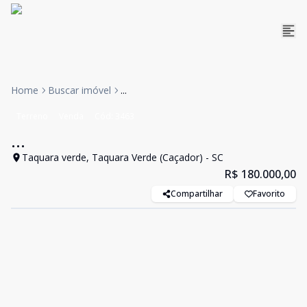
Home
Buscar imóvel
...
Terreno
Venda
Cód:
3463
...
Taquara verde, Taquara Verde (Caçador) - SC
R$ 180.000,00
Compartilhar
Favorito