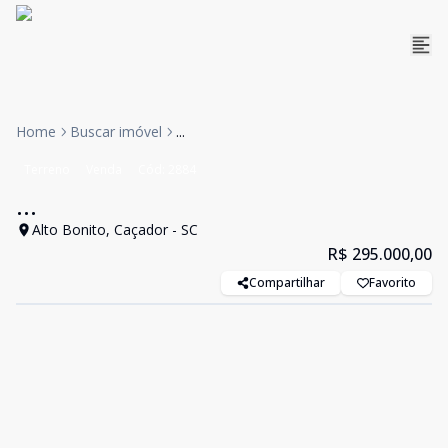
Home
Buscar imóvel
...
Terreno
Venda
Cód:
2884
...
Alto Bonito, Caçador - SC
R$ 295.000,00
Compartilhar
Favorito