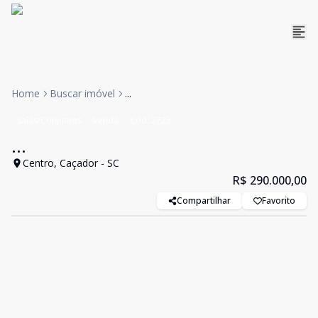
Home
Buscar imóvel
...
Salas/Conjuntos
Venda
Cód:
2723
...
Centro, Caçador - SC
R$ 290.000,00
Compartilhar
Favorito