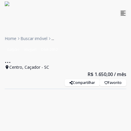
Home
Buscar imóvel
...
Galpão
Aluguel
Cód:
2912
...
Centro, Caçador - SC
R$ 1.650,00
/ mês
Compartilhar
Favorito