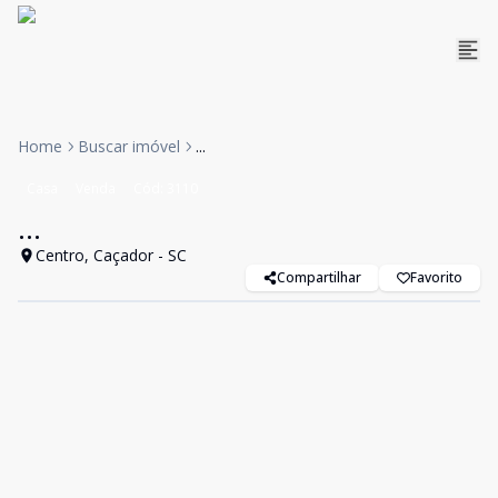
Home
Buscar imóvel
...
Casa
Venda
Cód:
3110
...
Centro, Caçador - SC
Compartilhar
Favorito