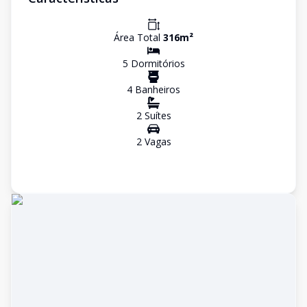
Área Total
316
m²
5
Dormitório
s
4
Banheiro
s
2
Suíte
s
2
Vaga
s