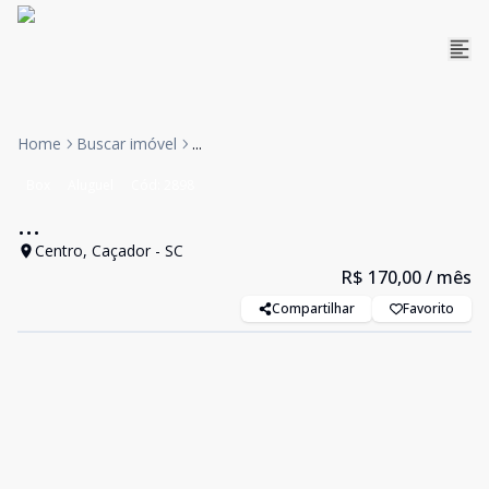
Home
Buscar imóvel
...
Box
Aluguel
Cód:
2898
...
Centro, Caçador - SC
R$ 170,00
/ mês
Compartilhar
Favorito