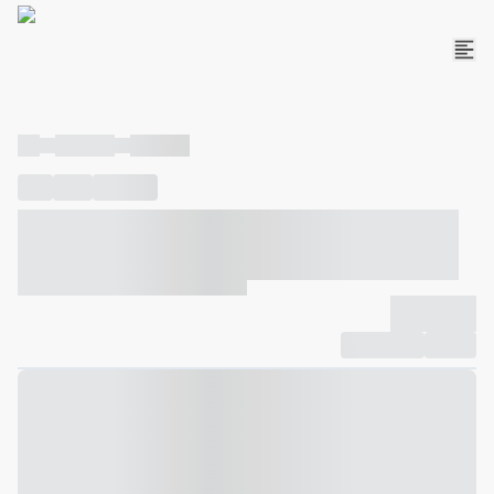
----
----- -----
----- -----
----
-----
---- ------
----- ----- -- ------ ---- ---- -- ----- ----- -----
--- ------
----- ----- -- ------ ----- ----- -- ------
-------------
Compartilhar
Favorito