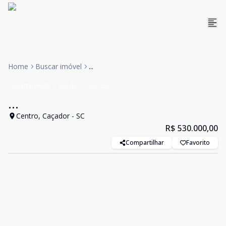
Home
Buscar imóvel
...
Apartamento
Venda
Cód:
552
...
Centro, Caçador - SC
R$ 530.000,00
Compartilhar
Favorito