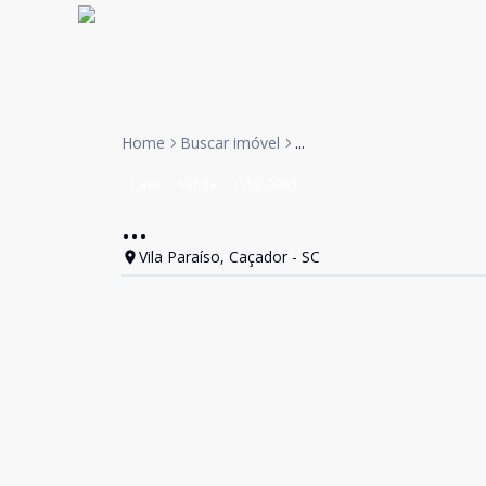
Home
Buscar imóvel
...
Casa
Venda
Cód:
2985
...
Vila Paraíso, Caçador - SC