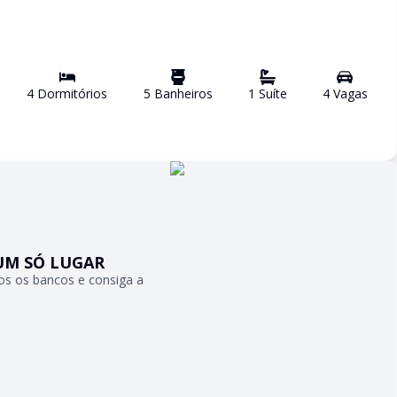
4
Dormitório
s
5
Banheiro
s
1
Suíte
4
Vaga
s
UM SÓ LUGAR
s os bancos e consiga a