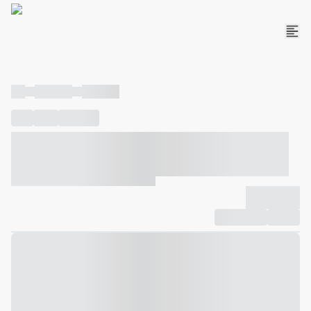
----
----- -----
----- -----
----
-----
---- ------
----- ----- -- ------ ---- ---- -- ----- ----- -----
--- ------
----- ----- -- ------ ----- ----- -- ------
-------------
Compartilhar
Favorito