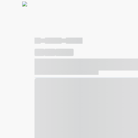
----
----- -----
----- -----
----
-----
---- ------
----- ----- -- ------ ---- ---- -- ---
----- ----- -- ------ ----- ----- -- ------