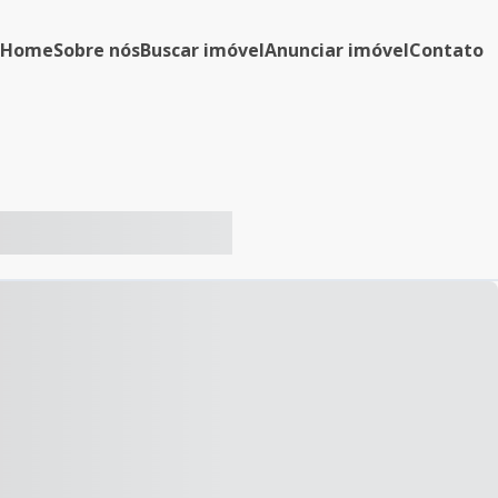
Home
Sobre nós
Buscar imóvel
Anunciar imóvel
Contato
-- ----- ----- --- ------