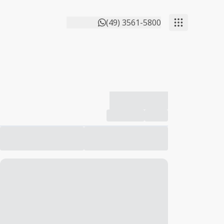
(49) 3561-5800
-------------
Compartilhar
Favorito