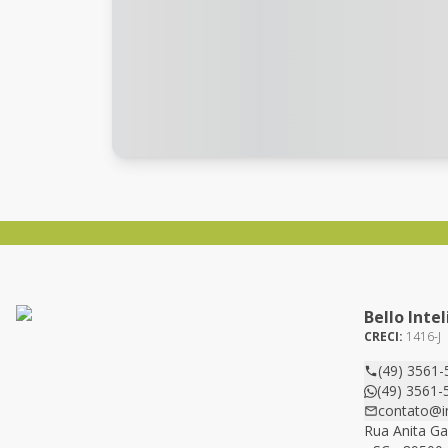
Bello Inte
CRECI:
1416-J
(49) 3561-
(49) 3561-
contato@im
Rua Anita Ga