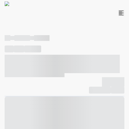
----
----- -----
----- -----
----
-----
---- ------
----- ----- -- ------ ---- ---- -- ----- ----- -----
--- ------
----- ----- -- ------ ----- ----- -- ------
-------------
Compartilhar
Favorito