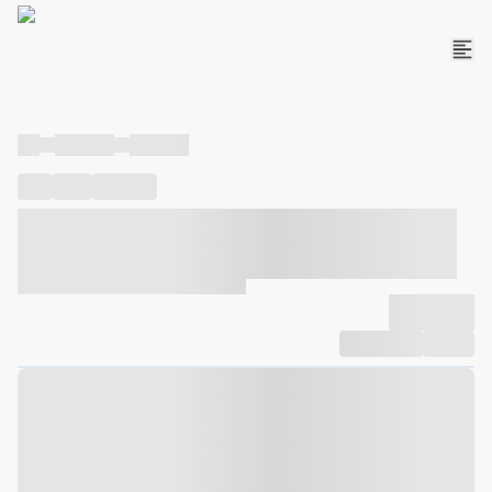
----
----- -----
----- -----
----
-----
---- ------
----- ----- -- ------ ---- ---- -- ----- ----- -----
--- ------
----- ----- -- ------ ----- ----- -- ------
-------------
Compartilhar
Favorito