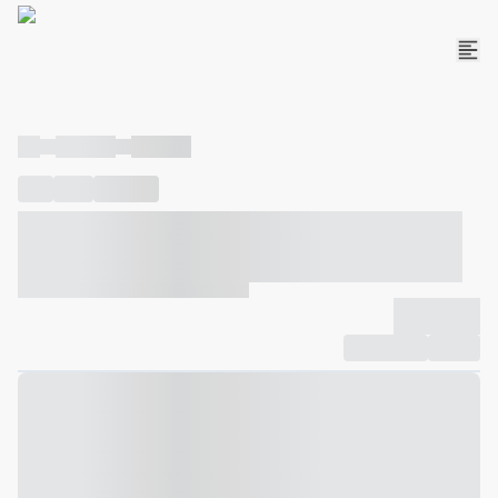
----
----- -----
----- -----
----
-----
---- ------
----- ----- -- ------ ---- ---- -- ----- ----- -----
--- ------
----- ----- -- ------ ----- ----- -- ------
-------------
Compartilhar
Favorito