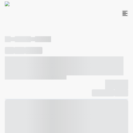
----
----- -----
----- -----
----
-----
---- ------
----- ----- -- ------ ---- ---- -- ----- ----- -----
--- ------
----- ----- -- ------ ----- ----- -- ------
-------------
Compartilhar
Favorito