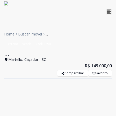
Home
Buscar imóvel
...
Terreno
Venda
Cód:
3290
...
Martello, Caçador - SC
R$ 149.000,00
Compartilhar
Favorito