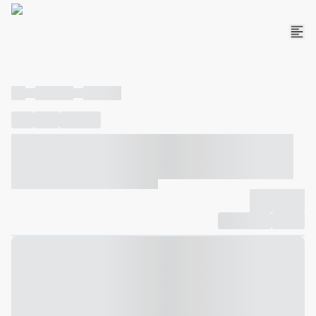
----
----- -----
----- -----
----
-----
---- ------
----- ----- -- ------ ---- ---- -- ----- ----- -----
--- ------
----- ----- -- ------ ----- ----- -- ------
-------------
Compartilhar
Favorito